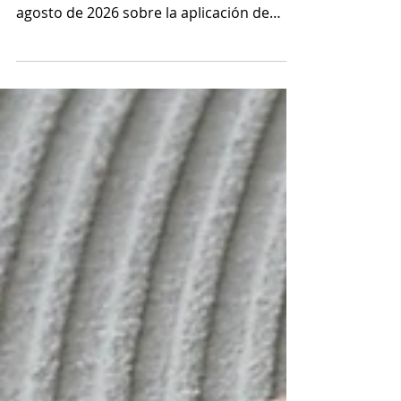
del Acero
REGLAMENTO DE EJECUCIÓN (UE)
2026/1930 DE LA COMISIÓN de 4 de
agosto de 2026 sobre la aplicación de
medidas de salvaguardia bilaterales sobre
las importaciones de los productos
siderúrgicos contemplados en el
Reglamento (UE) 2026/1384 del
Parlamento Europeo y del Consejo y
originarios de determinados países con
los que la Unión ha celebrado acuerdos
de libre comercio La evaluación de los
indicadores económicos pertinentes
demostró que las importaciones
causaron un perjuicio g