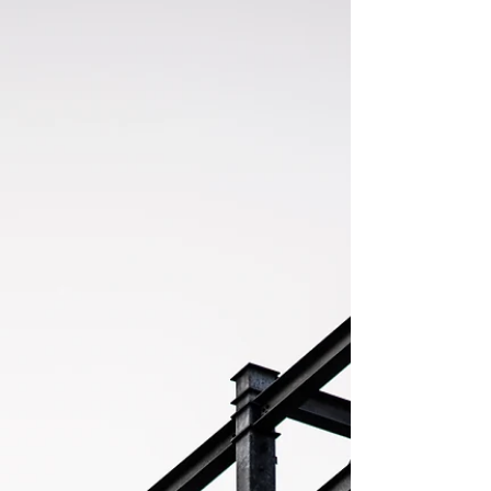
Decisión 2026/1862: factor de
corrección uniforme intersectorial para
el ajuste de las asignaciones gratuitas de
derechos de emisión para 2026-2030
https://www.boe.es/doue/2026/1862/L000
01-00003.pdfDE LA COMISIÓN de 23 de
julio de 2026 por la que se determina el
factor de corrección uniforme
intersectorial para el ajuste de las
asignaciones gratuitas de derechos de
emisión para el período 2026-2030
Artículo 1 Para cada año del período de
asignación 2026-2030, el factor de
corrección uniforme intersectorial para el
ajuste de las asignaciones gratuitas de
derechos de emisión de conformidad con
el artículo 10 bis, apartados