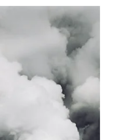
CCJ
23 jul
UE CBAM y Rusia: disputa en el seno de
la OMC (DS639)
El 16 de julio, Rusia solicitó formalmente a
la Organización Mundial del Comercio
(OMC) la creación de un grupo especial
(panel) para examinar la compatibilidad
del Mecanismo de Ajuste en Frontera por
Carbono (CBAM) de la Unión Europea con
las normas de la OMC. Con esta solicitud,
la diferencia DS639 avanza desde la fase
de consultas, iniciada en mayo de 2025, a
la fase contenciosa. Rusia sostiene que el