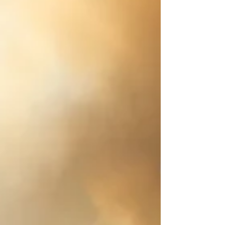
disposiciones de aplicación del
Reglamento (UE) 2023/956 relativas al
establecimiento de valores por defecto en
el ámbito del Mecanismo de Ajuste en
Frontera por Carbono (MAFC). (2) En
algunos de los cuadros de los anexos I