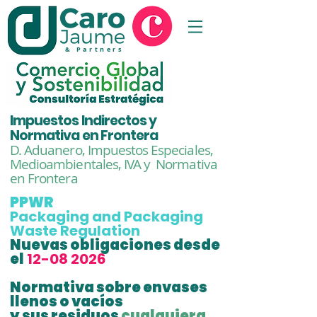
& Partners
Impuestos Indirectos y
Normativa en Frontera
D. Aduanero, Impuestos Especiales,
Medioambientales,
IVA y Normativa
en Frontera
PPWR
Packaging and Packaging
Waste Regulation
Nuevas obligaciones desde
el
12-08 2026
Normativa sobre
envases
llenos o vacíos
y sus residuos
cualquiera