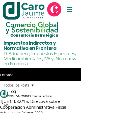
& Partners
Impuestos Indirectos y
Normativa en Frontera
D. Aduanero, Impuestos Especiales,
Medioambientales,
IVA y Normativa
en Frontera
Entrada
Todos los Posts
CCJ
Todos los Posts
18 nov 2017
3 min de lectura
TJUE C-682/15. Directiva sobre
IVA
Cooperación Administrativa Fiscal
Actualizado:
24 mar 2020