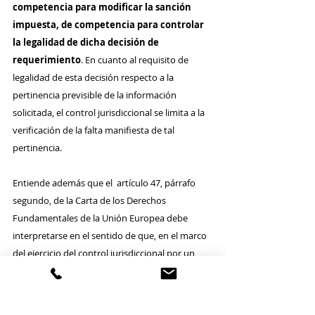
competencia para modificar la sanción 
impuesta, de competencia para controlar 
la legalidad de dicha decisión de 
requerimiento
. En cuanto al requisito de 
legalidad de esta decisión respecto a la 
pertinencia previsible de la información 
solicitada, el control jurisdiccional se limita a la 
verificación de la falta manifiesta de tal 
pertinencia.
Entiende además que el  artículo 47, párrafo 
segundo, de la Carta de los Derechos 
Fundamentales de la Unión Europea debe 
interpretarse en el sentido de que, en el marco 
del ejercicio del control jurisdiccional por un 
juez del Estado miembro requerido, tal juez 
debe tener acceso a la solicitud de información 
dirigida por el Estado miembro requirente al 