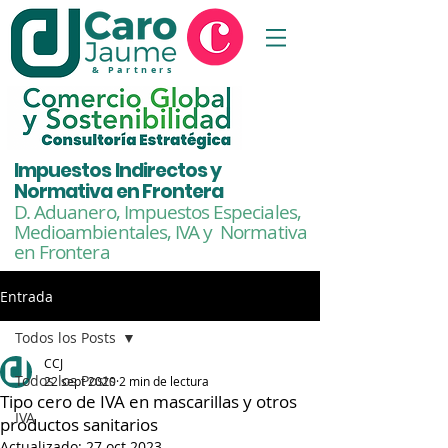
& Partners
Impuestos Indirectos y
Normativa en Frontera
D. Aduanero, Impuestos Especiales,
Medioambientales,
IVA y Normativa
en Frontera
Entrada
Todos los Posts
CCJ
Todos los Posts
22 sept 2020
2 min de lectura
Tipo cero de IVA en mascarillas y otros
IVA
productos sanitarios
Actualizado:
27 oct 2023