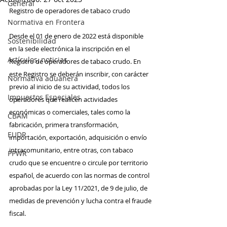
General
Registro de operadores de tabaco crudo
Normativa en Frontera
Desde el 01 de enero de 2022 está disponible 
Sostenibilidad
en la sede electrónica la inscripción en el 
Artículos, noticias
Registro de operadores de tabaco crudo. En 
este Registro se deberán inscribir, con carácter 
Normativa aduanera
previo al inicio de su actividad, todos los 
Impuestos Especiales
operadores que realicen actividades 
económicas o comerciales, tales como la 
CBAM
fabricación, primera transformación, 
EUDR
importación, exportación, adquisición o envío 
intracomunitario, entre otras, con tabaco 
PPWR
crudo que se encuentre o circule por territorio 
español, de acuerdo con las normas de control 
aprobadas por la Ley 11/2021, de 9 de julio, de 
medidas de prevención y lucha contra el fraude 
fiscal.