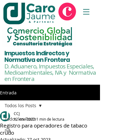
& Partners
Impuestos Indirectos y
Normativa en Frontera
D. Aduanero, Impuestos Especiales,
Medioambientales,
IVA y Normativa
en Frontera
Entrada
Todos los Posts
CCJ
Todos los Posts
12 ene 2022
1 min de lectura
Registro para operadores de tabaco
IVA
crudo
Actualizado:
27 oct 2023