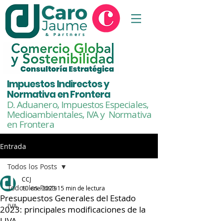
& Partners
Impuestos Indirectos y
Normativa en Frontera
D. Aduanero, Impuestos Especiales,
Medioambientales,
IVA y Normativa
en Frontera
Entrada
Todos los Posts
CCJ
Todos los Posts
10 ene 2023
15 min de lectura
Presupuestos Generales del Estado
IVA
2023: principales modificaciones de la
LIVA