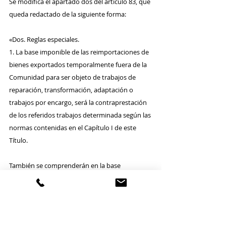
Se modifica el apartado dos del artículo 83, que 
queda redactado de la siguiente forma:
«Dos. Reglas especiales.
1. La base imponible de las reimportaciones de 
bienes exportados temporalmente fuera de la 
Comunidad para ser objeto de trabajos de 
reparación, transformación, adaptación o 
trabajos por encargo, será la contraprestación 
de los referidos trabajos determinada según las 
normas contenidas en el Capítulo I de este 
Título.
También se comprenderán en la base 
imponible los conceptos a que se refieren las 
letras a) y b) del apartado anterior cuando no 
estén incluidos en la contraprestación definida 
en el párrafo precedente.