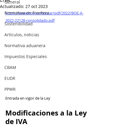
General
Actualizado:
27 oct 2023
Normativa en Frontera
https://www.boe.es/buscar/pdf/2022/BOE-A-
2022-22128-consolidado.pdf
Sostenibilidad
Artículos, noticias
Normativa aduanera
Impuestos Especiales
CBAM
EUDR
PPWR
Entrada en vigor de la Ley
Modificaciones a la Ley 
de IVA