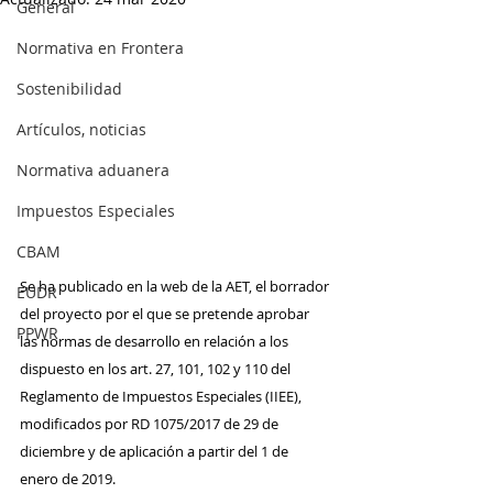
General
Normativa en Frontera
Sostenibilidad
Artículos, noticias
Normativa aduanera
Impuestos Especiales
CBAM
Se ha publicado en la web de la AET, el borrador 
EUDR
del proyecto por el que se pretende aprobar 
PPWR
las normas de desarrollo en relación a los 
dispuesto en los art. 27, 101, 102 y 110 del 
Reglamento de Impuestos Especiales (IIEE), 
modificados por RD 1075/2017 de 29 de 
diciembre y de aplicación a partir del 1 de 
enero de 2019.