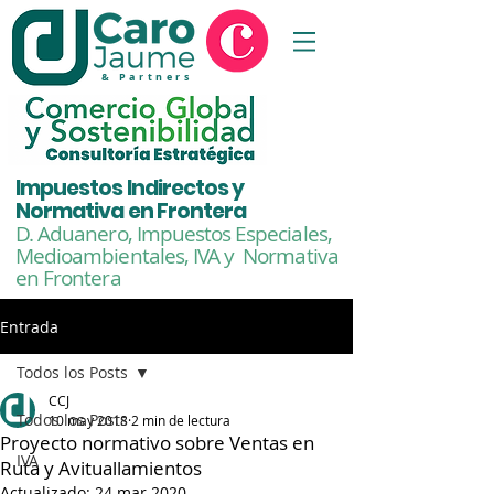
& Partners
Impuestos Indirectos y
Normativa en Frontera
D. Aduanero, Impuestos Especiales,
Medioambientales,
IVA y Normativa
en Frontera
Entrada
Todos los Posts
CCJ
Todos los Posts
10 may 2018
2 min de lectura
Proyecto normativo sobre Ventas en
IVA
Ruta y Avituallamientos
Actualizado:
24 mar 2020