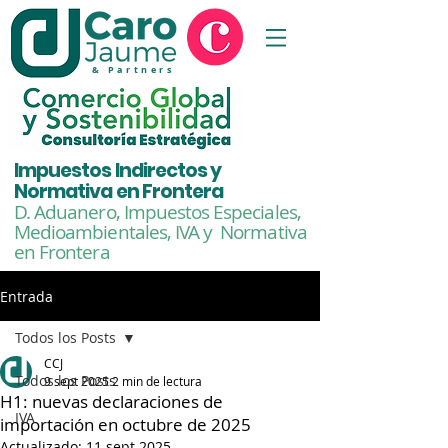
& Partners
Impuestos Indirectos y
Normativa en Frontera
D. Aduanero, Impuestos Especiales,
Medioambientales,
IVA y Normativa
en Frontera
Entrada
Todos los Posts
CCJ
Todos los Posts
9 sept 2025
2 min de lectura
H1: nuevas declaraciones de
IVA
importación en octubre de 2025
Actualizado:
11 sept 2025