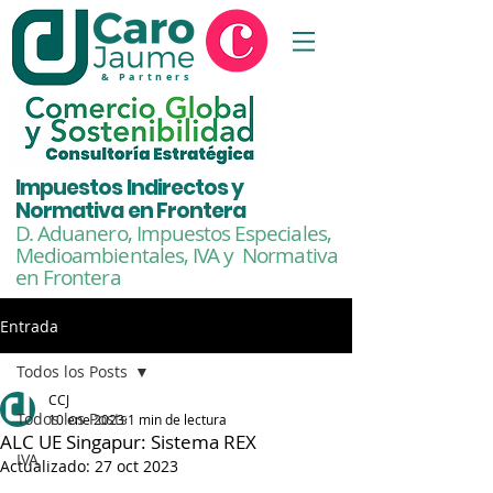
& Partners
Impuestos Indirectos y
Normativa en Frontera
D. Aduanero, Impuestos Especiales,
Medioambientales,
IVA y Normativa
en Frontera
Entrada
Todos los Posts
CCJ
Todos los Posts
10 ene 2023
1 min de lectura
ALC UE Singapur: Sistema REX
IVA
Actualizado:
27 oct 2023