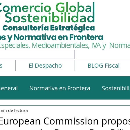
os y Normativa en Frontera
Especiales, Medioambientales,
IVA y Normat
s
El Despacho
BLOG Fiscal
eneral
Normativa en Frontera
Sostenibil
rmativa aduanera
Impuestos Especiales
min de lectura
European Commission propo