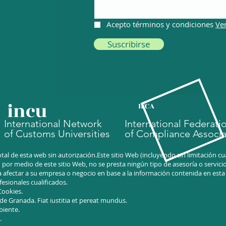
Acepto términos y condiciones
Ve
Suscribirse
incu
IFCA
International Network
International Federati
of Customs Universities
of Compliance Associa
tal de esta web sin autorización.Este sitio Web (incluyendo sin limitación 
or medio de este sitio Web, no se presta ningún tipo de asesoría o servicio 
 afectar a su empresa o negocio en base a la información contenida en est
esionales cualificados.
 Cookies.
 de Granada.
Fiat iustitia et pereat mundus.
biente.
.