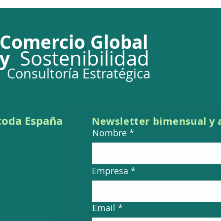
Comercio Global
So
stenibilidad
y
Consultoría Estratégica
UE CBAM y Rusia: disputa
Ecod
en el seno de la OMC
apli
(DS639)
pasa
 toda España
Newsletter bi
mensual
y 
Nombre
Empresa
Email