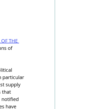
 OF THE 
ons of 
itical 
 particular 
st supply 
 that 
 notified 
tes have 