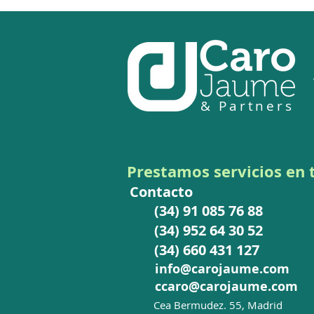
& Partners
Decisión 2026/1862: factor
de corrección uniforme
intersectorial para el ajuste
Prestamos
servicios en
de las asignaciones
Contacto
gratuitas de derechos de
(34) 91 085 76 88
emisión para 2026-2030
(34) 952 64 30 52
(34) 660 431 127
info@carojaume.com
ccaro@carojaume.com
C
ea Bermudez. 55, Madrid