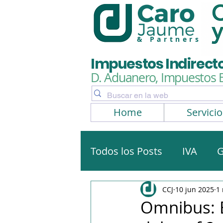
& Partners
Impuestos Indirect
D. Aduanero, Impuestos 
Home
Servicio
Todos los Posts
IVA
G
Artículos, noticias
No
CCJ
10 jun 2025
1 
Omnibus: 