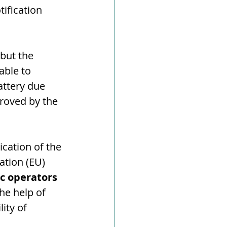
ification 
but the 
able to 
attery due 
proved by the 
cation of the 
ation (EU) 
c operators 
he help of 
ity of 