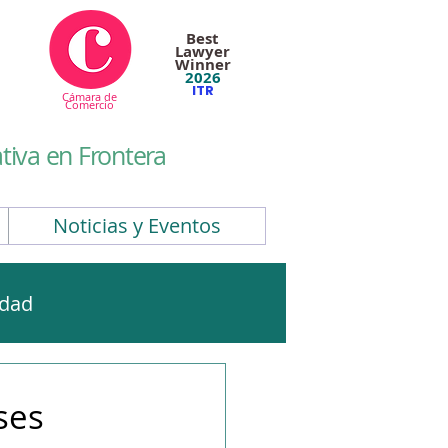
Best
Lawyer
Winner
2026
ITR
Cámara de
Comercio
iva en Frontera
Noticias y Eventos
idad
CBAM
EUDR
ses