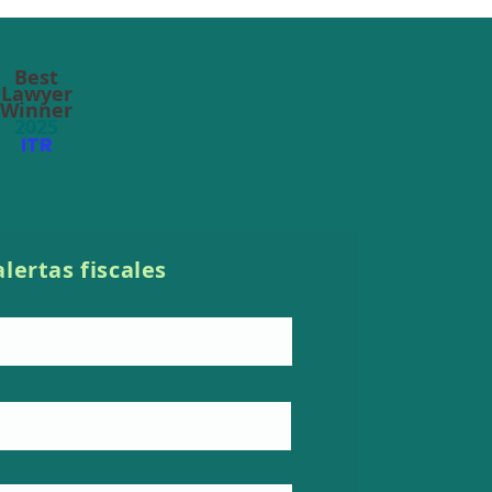
Best
Lawyer
Winner
2025
ITR
iseño: modalidades de
cación del registro de
portes digitales
alertas fiscales