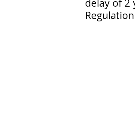
delay of 2
PPWR
Regulatio