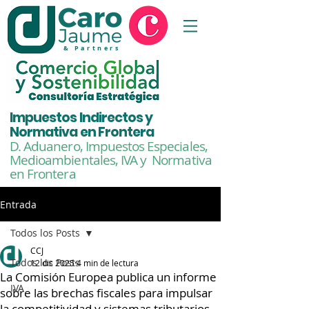
& Partners
Impuestos Indirectos y
Normativa en Frontera
D. Aduanero, Impuestos Especiales,
Medioambientales,
IVA y Normativa
en Frontera
Entrada
Todos los Posts
CCJ
Todos los Posts
12 dic 2025
4 min de lectura
La Comisión Europea publica un informe
IVA
sobre las brechas fiscales para impulsar
la competitividad y sistemas tributarios