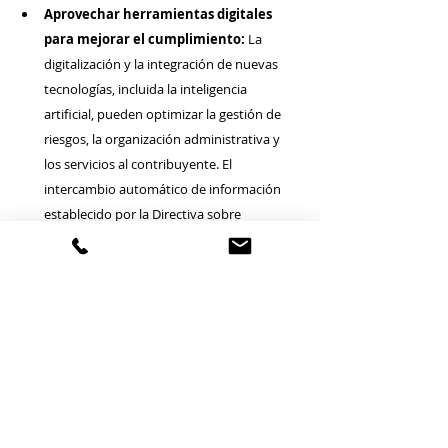
Aprovechar herramientas digitales 
para mejorar el cumplimiento:
 La 
digitalización y la integración de nuevas 
tecnologías, incluida la inteligencia 
artificial, pueden optimizar la gestión de 
riesgos, la organización administrativa y 
los servicios al contribuyente. El 
intercambio automático de información 
establecido por la Directiva sobre 
Cooperación Administrativa (DAC 1-9) 
fortalece la colaboración internacional y el 
cumplimiento fiscal. La reforma 
VAT in the 
Digital Age (ViDA)
 ayudará a combatir la 
brecha del IVA mediante facturación 
electrónica, reportes automáticos en 
tiempo real y cruce de datos 
transfronterizos.
Invertir en sistemas de recaudación y 