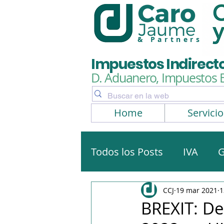
& Partners
Impuestos Indirect
D. Aduanero, Impuestos 
Home
Servicio
Todos los Posts
IVA
G
Artículos, noticias
No
CCJ
19 mar 2021
1
BREXIT: De