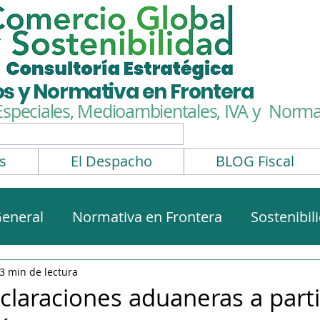
os y Normativa en Frontera
Especiales, Medioambientales,
IVA y Normat
s
El Despacho
BLOG Fiscal
eneral
Normativa en Frontera
Sostenibil
rmativa aduanera
Impuestos Especiales
3 min de lectura
claraciones aduaneras a parti