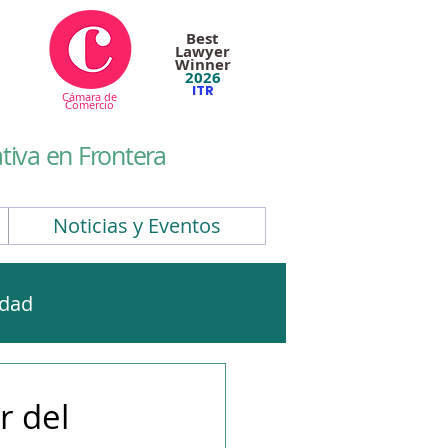
Best
Lawyer
Winner
2026
ITR
Cámara de
Comercio
iva en Frontera
Noticias y Eventos
idad
CBAM
EUDR
r del