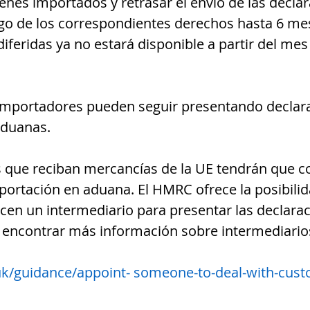
ienes importados y retrasar el envío de las decla
go de los correspondientes derechos hasta 6 mes
iferidas ya no estará disponible a partir del mes
 importadores pueden seguir presentando declar
aduanas.
 que reciban mercancías de la UE tendrán que c
portación en aduana. El HMRC ofrece la posibilid
icen un intermediario para presentar las declara
 encontrar más información sobre intermediario
uk/guidance/appoint- someone-to-deal-with-cust