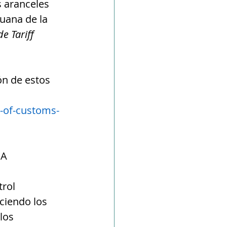
s aranceles 
uana de la 
e Tariff 
n de estos 
e-of-customs-
DA
rol 
ciendo los 
los 