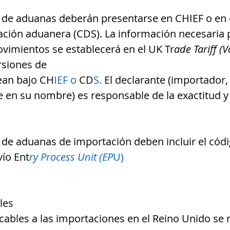
 de aduanas deberán presentarse en CHIEF o en 
ración aduanera (CDS). La información necesaria p
vimientos se establecerá en el UK Tr
ade Tariff (V
rsiones de 
ean bajo CH
IEF o 
CD
S. 
El declarante (importador,
 en su nombre) es responsable de la exactitud y
 de aduanas de importación deben incluir el códi
vío Ent
ry Process Unit (EP
U)
les
icables a las importaciones en el Reino Unido se 