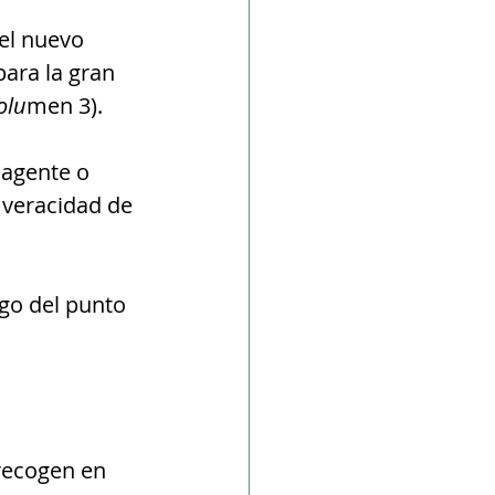
el nuevo 
ara la gran 
olu
men 3). 
 agente o 
 veracidad de 
go del punto 
recogen en 