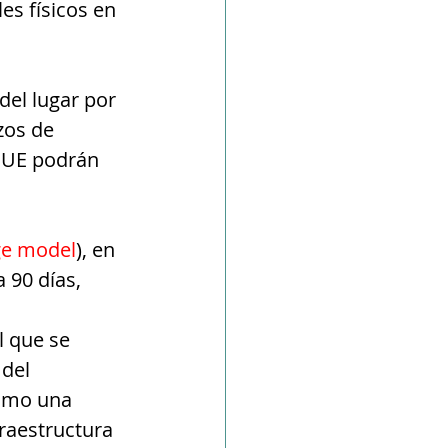
es físicos en 
el lugar por 
zos de 
a UE podrán 
ge model
), en 
 90 días, 
el que se 
del 
omo una 
raestructura 