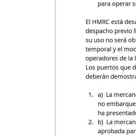
para operar 
El HMRC está desa
despacho previo 
su uso no será ob
temporal y el mod
operadores de la l
Los puertos que d
deberán demostra
a)  La mercan
no embarque e
ha presentad
b)  La mercan
aprobada par