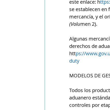
este enlace: h
ttps
se establecen en f
mercancía, y el or
(Volu
men 2).
Algunas mercancía
derechos de aduan
htt
ps://www.gov.u
duty
MODELOS DE GES
Todos los product
aduanero estándar
controles por eta