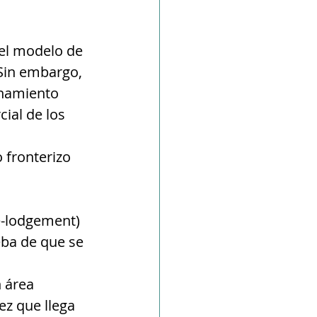
el modelo de 
Sin embargo, 
enamiento 
ial de los 
fronterizo 
e-lodgement) 
eba de que se 
 área 
z que llega 