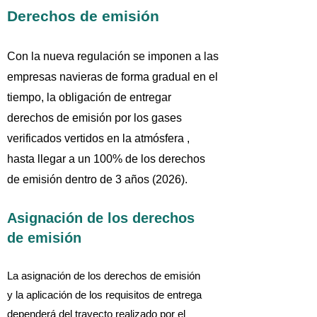
relativo al Seguimiento,
Derechos de emisión
Notificación y Verificación
Con la nueva regulación se imponen a las
de las emisiones de
empresas navieras de forma gradual en el
dióxido de carbono
tiempo, la obligación de entregar
generadas por el
derechos de emisión por los gases
transporte marítimo
verificados vertidos en la atmósfera ,
hasta llegar a un 100% de los derechos
de emisión dentro de 3 años (2026).
La normativa incluye las emisiones de
CO2 resultantes de la combustión de
Asignación de los derechos
combustibles tanto en el tiempo en que
de emisión
los buques están en el mar como
cuando están atracados.
La asignación de los derechos de emisión
y la aplicación de los requisitos de entrega
La nueva regulación del RCDE
dependerá del trayecto realizado por el