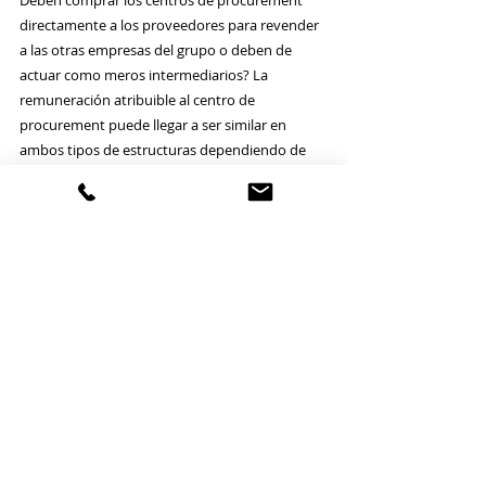
directamente a los proveedores para revender 
a las otras empresas del grupo o deben de 
actuar como meros intermediarios? La 
remuneración atribuible al centro de 
procurement puede llegar a ser similar en 
ambos tipos de estructuras dependiendo de 
las funciones y riesgos asumidos (e.g. buy-sell, 
center led). También caben modelos híbridos. 
Puesto que hablamos de cadenas de 
suministro eficientes, la alineación de las 
políticas de precios de transferencia con los 
impuestos indirectos se convierte en un 
elemento clave.