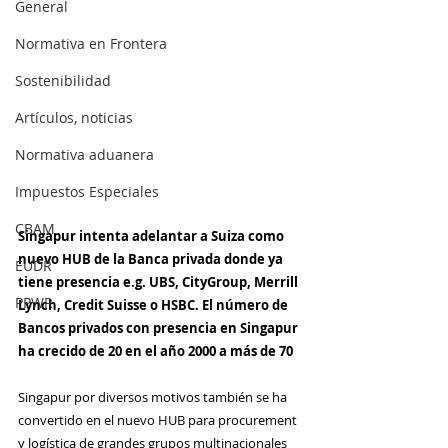
General
Normativa en Frontera
Sostenibilidad
Artículos, noticias
Normativa aduanera
Impuestos Especiales
CBAM
Singapur intenta adelantar a Suiza como 
nuevo HUB de la Banca privada donde ya 
EUDR
tiene presencia e.g. UBS, CityGroup, Merrill 
PPWR
Lynch, Credit Suisse o HSBC. El número de 
Bancos privados con presencia en Singapur 
ha crecido de 20 en el año 2000 a más de 70
Singapur por diversos motivos también se ha 
convertido en el nuevo HUB para procurement 
y logística de grandes grupos multinacionales