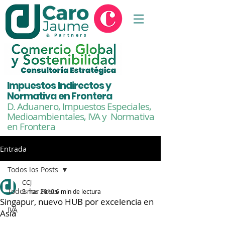
& Partners
Impuestos Indirectos y
Normativa en Frontera
D. Aduanero, Impuestos Especiales,
Medioambientales,
IVA y Normativa
en Frontera
Entrada
Todos los Posts
CCJ
Todos los Posts
5 mar 2019
6 min de lectura
Singapur, nuevo HUB por excelencia en
IVA
Asia