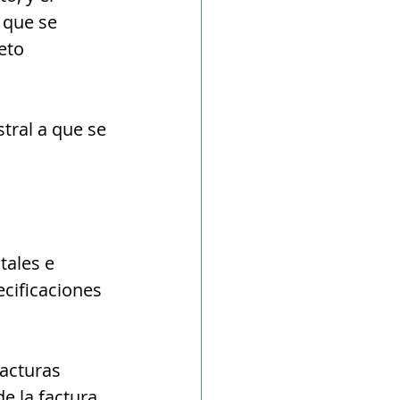
 que se 
eto 
stral a que se 
tales e 
ecificaciones 
facturas 
e la factura 