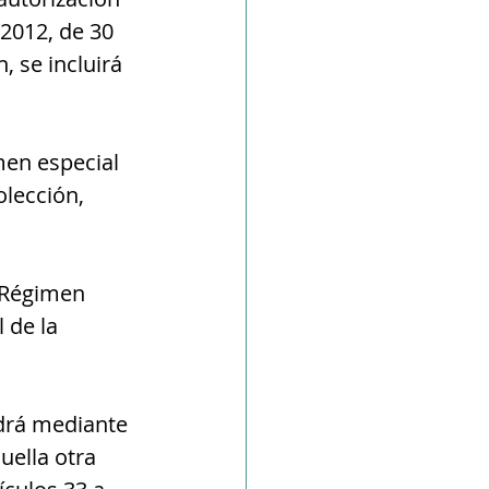
2012, de 30 
 se incluirá 
men especial 
lección, 
l Régimen 
 de la 
odrá mediante 
uella otra 