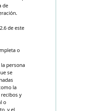
a de 
eración.
2.6 de este 
ompleta o 
 la persona 
que se 
inadas 
como la 
recibos y 
l o 
o, y el 