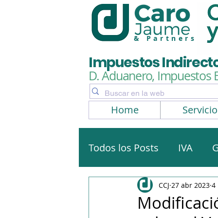
& Partners
Impuestos Indirect
D. Aduanero, Impuestos 
Home
Servicio
Todos los Posts
IVA
G
Artículos, noticias
No
CCJ
27 abr 2023
4
Modificaci