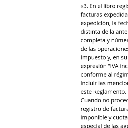
«3. En el libro re
facturas expedidas
expedición, la fec
distinta de la ant
completa y número 
de las operaciones
Impuesto y, en su 
expresión “IVA inc
conforme al régime
incluir las mencio
este Reglamento.
Cuando no proceda 
registro de factur
imponible y cuota
especial de las ag