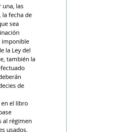
 una, las 
 la fecha de 
que sea 
inación 
e imponible 
 la Ley del 
e, también la 
 efectuado 
 deberán 
decies de 
en el libro 
base 
 al régimen 
es usados, 