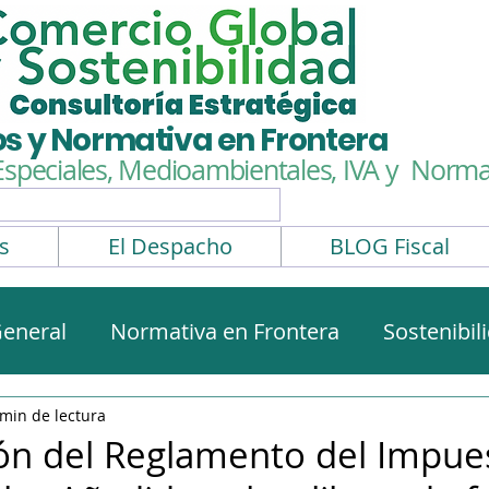
os y Normativa en Frontera
Especiales, Medioambientales,
IVA y Normat
s
El Despacho
BLOG Fiscal
eneral
Normativa en Frontera
Sostenibil
rmativa aduanera
Impuestos Especiales
 min de lectura
ón del Reglamento del Impue