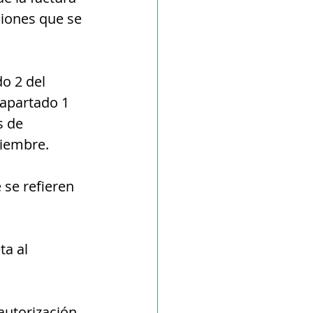
ciones que se 
o 2 del 
l apartado 1 
s de 
viembre.
 se refieren 
a al 
autorización 