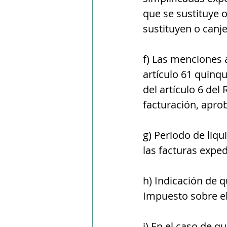
que se sustituye o
sustituyen o canj
f) Las menciones a
artículo 61 quinqui
del artículo 6 del
facturación, apro
g) Periodo de liqu
las facturas exped
h) Indicación de q
Impuesto sobre el
i) En el caso de q