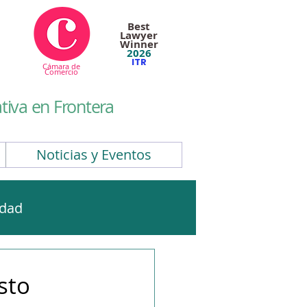
Best
Lawyer
Winner
2026
ITR
Cámara de
Comercio
iva en Frontera
Noticias y Eventos
idad
CBAM
EUDR
sto