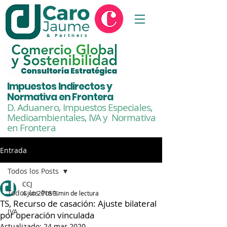
& Partners
Impuestos Indirectos y
Normativa en Frontera
D. Aduanero, Impuestos Especiales,
Medioambientales,
IVA y Normativa
en Frontera
Entrada
Todos los Posts
CCJ
Todos los Posts
4 jun 2018
3 min de lectura
TS, Recurso de casación: Ajuste bilateral
IVA
por operación vinculada
Actualizado:
24 mar 2020