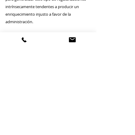
intrínsecamente tendentes a producir un 
enriquecimiento injusto a favor de la 
administración. 
La conveniencia de un pronunciamiento del 
Tribunal Supremo que la esclarezca se 
evidencia por la indudable relevancia para los 
ayuntamientos de la respuesta que se le dé.
General
Entradas relacionadas
Ver todo