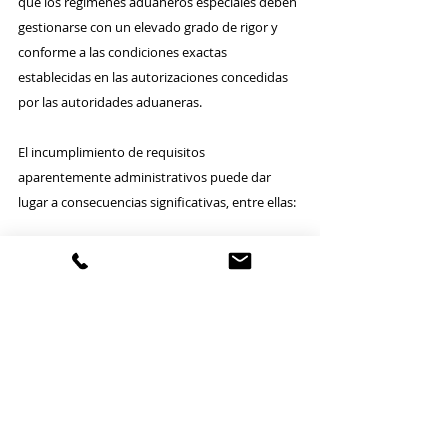
que los regímenes aduaneros especiales deben 
gestionarse con un elevado grado de rigor y 
conforme a las condiciones exactas 
establecidas en las autorizaciones concedidas 
por las autoridades aduaneras.
El incumplimiento de requisitos 
aparentemente administrativos puede dar 
lugar a consecuencias significativas, entre ellas:
Pérdida de exenciones o beneficios 
arancelarios.
Liquidación de derechos de importación 
inicialmente no exigidos.
Posibles sanciones administrativas.
Eventuales responsabilidades de carácter 
penal en los supuestos más graves.