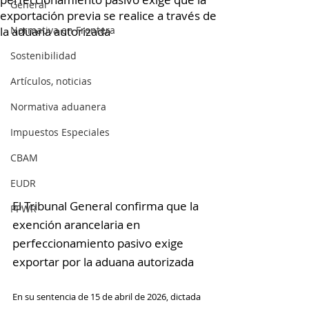
General
exportación previa se realice a través de
la aduana autorizada
Normativa en Frontera
Sostenibilidad
Artículos, noticias
Normativa aduanera
Impuestos Especiales
CBAM
EUDR
El Tribunal General confirma que la 
PPWR
exención arancelaria en 
perfeccionamiento pasivo exige 
exportar por la aduana autorizada
En su sentencia de 15 de abril de 2026, dictada 