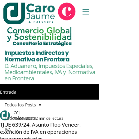
& Partners
Impuestos Indirectos y
Normativa en Frontera
D. Aduanero, Impuestos Especiales,
Medioambientales,
IVA y Normativa
en Frontera
Entrada
Todos los Posts
CCJ
Todos los Posts
16 nov 2025
2 min de lectura
TJUE 639/24, Asunto Floo Veneer,
IVA
exención de IVA en operaciones
intracomunitarias