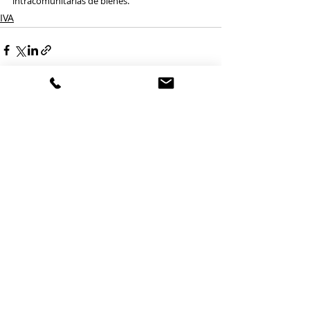
intracomunitarias de bienes.
IVA
Entradas relacionadas
Ver todo