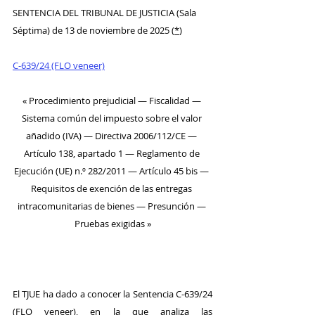
S
ENTENCIA DEL TRIBUNAL DE JUSTICIA (Sala 
Séptima) de 13 de noviembre de 2025 (
*
)
C-639/24 (FLO veneer)
« Procedimiento prejudicial — Fiscalidad — 
Sistema común del impuesto sobre el valor 
añadido (IVA) — Directiva 2006/112/CE — 
Artículo 138, apartado 1 — Reglamento de 
Ejecución (UE) n.º 282/2011 — Artículo 45 bis — 
Requisitos de exención de las entregas 
intracomunitarias de bienes — Presunción — 
Pruebas exigidas »
El TJUE ha dado a conocer la Sentencia C-639/24 
(FLO veneer), en la que analiza las 