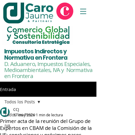
& Partners
Impuestos Indirectos y
Normativa en Frontera
D. Aduanero, Impuestos Especiales,
Medioambientales,
IVA y Normativa
en Frontera
Entrada
Todos los Posts
CCJ
Todos los Posts
17 may 2024
1 min de lectura
Primer acta de la reunión del Grupo de
IVA
Expertos en CBAM de la Comisión de la
UE: conclusiones y próximos pasos