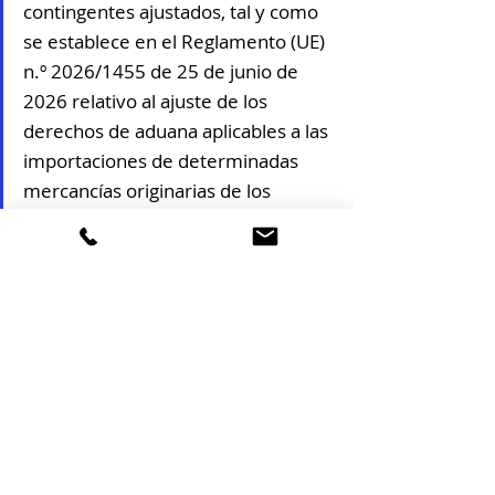
contingentes ajustados, tal y como 
se establece en el Reglamento (UE) 
n.º 2026/1455 de 25 de junio de 
2026 relativo al ajuste de los 
derechos de aduana aplicables a las 
importaciones de determinadas 
mercancías originarias de los 
Estados Unidos de América y a la 
apertura de contingentes 
arancelarios para las importaciones 
de 
determinadas mercancías 
originarias de los Estados Unidos 
de América.
GUIA DE LA COMISIÓN
https://sede.agenciatributaria.gob.es/static_file
s/Sede/Tema/Aduanas/Novedades_aduanas/20