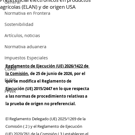
General
agrícolas (ELAN) y de origen USA
Normativa en Frontera
Sostenibilidad
Artículos, noticias
Normativa aduanera
Impuestos Especiales
Reglamento de Ejecución (UE) 2026/1422 de 
CBAM
la Comisión
, de 25 de junio de 2026, por el 
EUDR
que se modifica el Reglamento de 
Ejecución (UE) 2015/2447 en lo que respecta 
PPWR
a las normas de procedimiento relativas a 
la prueba de origen no preferencial.
El Reglamento Delegado (UE) 2025/1269 de la 
Comisión ( 2 ) y el Reglamento de Ejecución 
(UE) 2020/761 de la Comisión ( 3 ) establecen el 