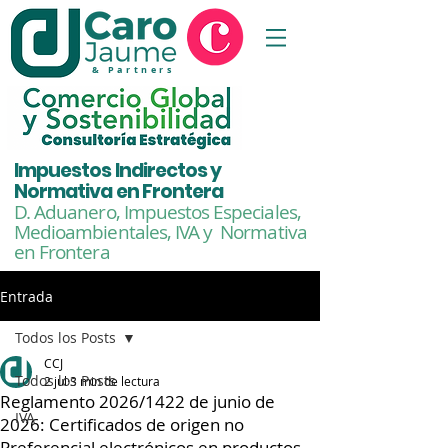
& Partners
Impuestos Indirectos y
Normativa en Frontera
D. Aduanero, Impuestos Especiales,
Medioambientales,
IVA y Normativa
en Frontera
Entrada
Todos los Posts
CCJ
Todos los Posts
2 jul
3 min de lectura
Reglamento 2026/1422 de junio de
IVA
2026: Certificados de origen no
Preferencial electrónicos en productos