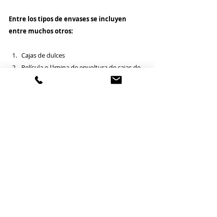
Entre los tipos de envases se incluyen 
entre muchos otros:
Cajas de dulces 
Película o lámina de envoltura de cajas de 
CD 
Bolsas de envío de catálogos y revistas 
(que contienen una revista) 
Blondas vendidas con piezas de repostería 
Rollos, tubos y cilindros alrededor de los 
cuales se enrolla un material flexible (por 
ejemplo, película plástica, aluminio o 
papel), excepto los rollos, tubos y cilindros 
destinados a formar parte de maquinaria 
de producción y que no se utilicen para 
presentar un producto como unidad de 
venta 