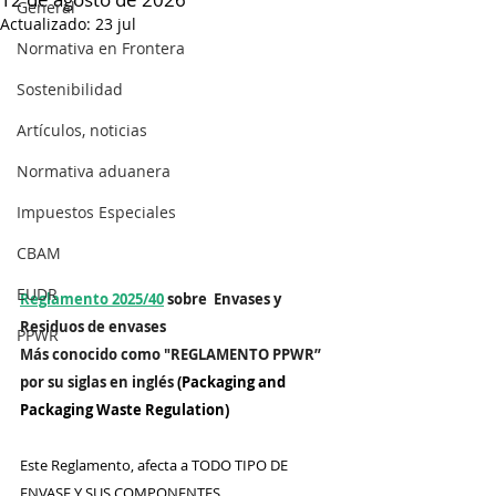
General
Actualizado:
23 jul
Normativa en Frontera
Sostenibilidad
Artículos, noticias
Normativa aduanera
Impuestos Especiales
CBAM
EUDR
Reglamento 2025/40
 sobre  Envases y 
Residuos de envases 
PPWR
Más conocido como "REGLAMENTO PPWR” 
por su siglas en inglés
 (Packaging and 
Packaging Waste Regulation)
Este Reglamento, afecta a TODO TIPO DE 
ENVASE Y SUS COMPONENTES, 