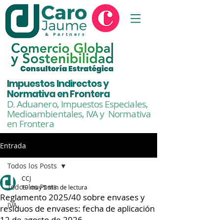
& Partners
Impuestos Indirectos y
Normativa en Frontera
D. Aduanero, Impuestos Especiales,
Medioambientales,
IVA y Normativa
en Frontera
Entrada
Todos los Posts
CCJ
Todos los Posts
19 may
5 min de lectura
Reglamento 2025/40 sobre envases y
IVA
residuos de envases: fecha de aplicación
12 de agosto de 2026