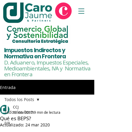
& Partners
Impuestos Indirectos y
Normativa en Frontera
D. Aduanero, Impuestos Especiales,
Medioambientales,
IVA y Normativa
en Frontera
Entrada
Todos los Posts
CCJ
Todos los Posts
18 nov 2017
9 min de lectura
Qué es BEPS?
IVA
Actualizado:
24 mar 2020