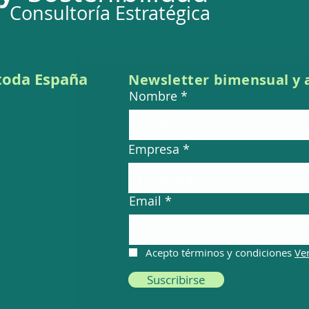
Consultoría Estratégica
Publicado el Acuerdo
Se s
Comercial Interino entre la
de a
Unión Europea y los
sobr
 toda España
Newsletter bi
mensual
y 
Estados Unidos Mexicanos
prod
Nombre
Esta
Empresa
Email
Acepto términos y condiciones
Ve
Suscribirse