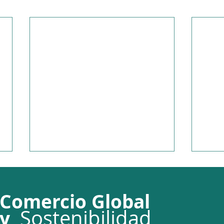
Comercio Global
So
stenibilidad
y