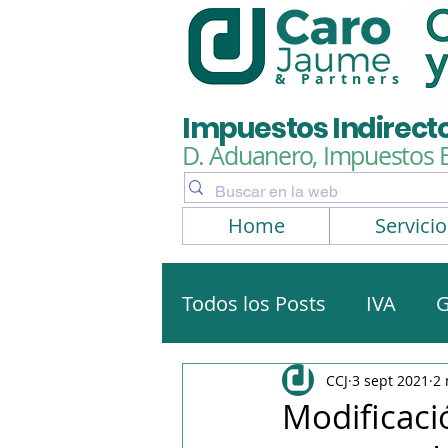
& Partners
Impuestos Indirect
D. Aduanero, Impuestos 
Home
Servicio
Todos los Posts
IVA
G
Artículos, noticias
No
CCJ
3 sept 2021
2 
Modificaci