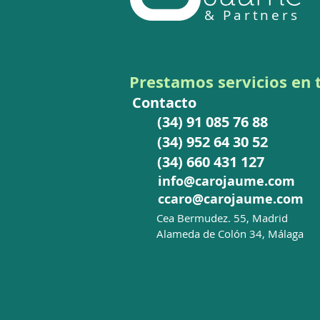
& Partners
REGLAMENTO DE
EJECUCIÓN 2026/1930 de 4
de agosto de 2026 sobre
Prestamos
servicios en
medidas de salvaguardia
Contacto
bilaterales. Reglamento del
(34) 91 085 76 88
Acero
(34) 952 64 30 52
(34) 660 431 127
info@carojaume.com
ccaro@carojaume.com
C
ea Bermudez. 55, Madrid
Alameda de Colón 34, Málaga