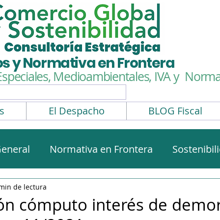
os y Normativa en Frontera
Especiales, Medioambientales,
IVA y Normat
s
El Despacho
BLOG Fiscal
eneral
Normativa en Frontera
Sostenibil
rmativa aduanera
Impuestos Especiales
min de lectura
ón cómputo interés de demor