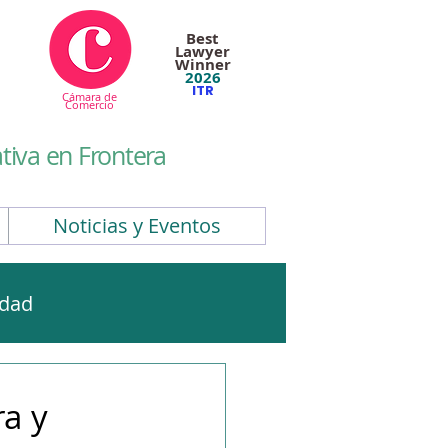
Best
Lawyer
Winner
2026
ITR
Cámara de
Comercio
iva en Frontera
Noticias y Eventos
idad
CBAM
EUDR
a y