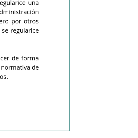
gularice una 
ministración 
ero por otros 
e regularice 
cer de forma 
 normativa de 
os.