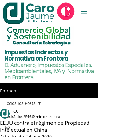
& Partners
Impuestos Indirectos y
Normativa en Frontera
D. Aduanero, Impuestos Especiales,
Medioambientales,
IVA y Normativa
en Frontera
Entrada
Todos los Posts
CCJ
Todos los Posts
2 abr 2018
2 min de lectura
EEUU contra el régimen de Propiedad
IVA
Intelectual en China
Actualizado:
24 mar 2020