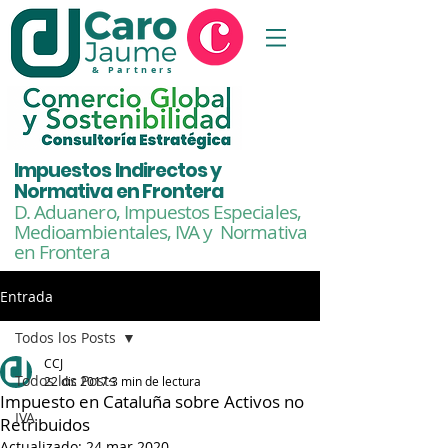
& Partners
Impuestos Indirectos y
Normativa en Frontera
D. Aduanero, Impuestos Especiales,
Medioambientales,
IVA y Normativa
en Frontera
Entrada
Todos los Posts
CCJ
Todos los Posts
22 dic 2017
3 min de lectura
Impuesto en Cataluña sobre Activos no
IVA
Retribuidos
Actualizado:
24 mar 2020