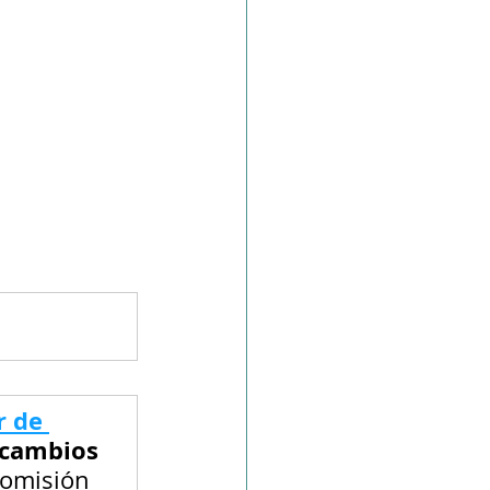
r de 
 cambios 
Comisión 