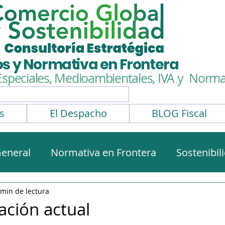
os y Normativa en Frontera
Especiales, Medioambientales,
IVA y Normat
s
El Despacho
BLOG Fiscal
eneral
Normativa en Frontera
Sostenibil
rmativa aduanera
Impuestos Especiales
 min de lectura
ación actual