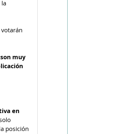
la 
 
 votarán 
 son muy 
licación 
iva en 
solo 
a posición 