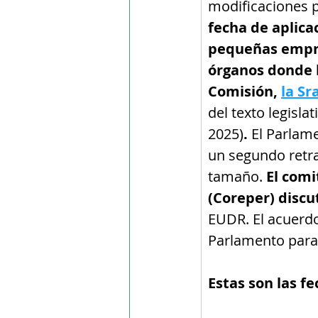
modificaciones p
fecha de aplicac
pequeñas empres
órganos donde l
Comisión, 
la Sr
del texto legisl
2025)
. 
El Parlame
un segundo retr
tamaño. 
El comi
(Coreper) discu
EUDR. El acuerdo
Parlamento para 
Estas son las fe