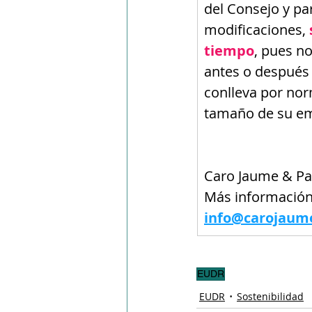
del Consejo y pa
modificaciones, 
tiempo
, pues n
antes o después 
conlleva por nor
tamaño de su em
Caro Jaume & Pa
Más informació
info@carojaum
EUDR
EUDR
Sostenibilidad