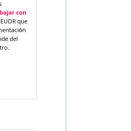
s 
bajar con 
l EUDR que 
mentación 
de del 
tro.