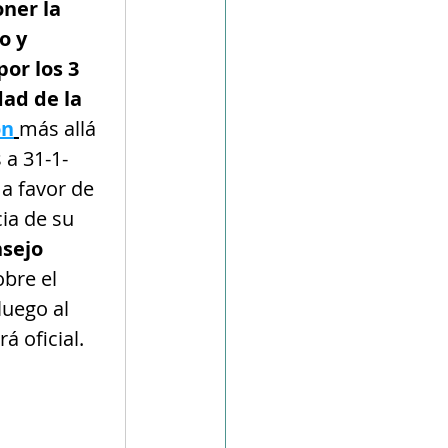
ner la 
o y 
or los 3 
ad de la 
ón
más allá 
 a 31-1-
a favor de 
ia de su 
sejo 
obre el 
uego al 
á oficial.