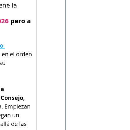
ne la 
026
pero
a 
o 
o en el orden 
su 
a 
 Consejo
, 
a. Empiezan 
uegan un 
allá de las 