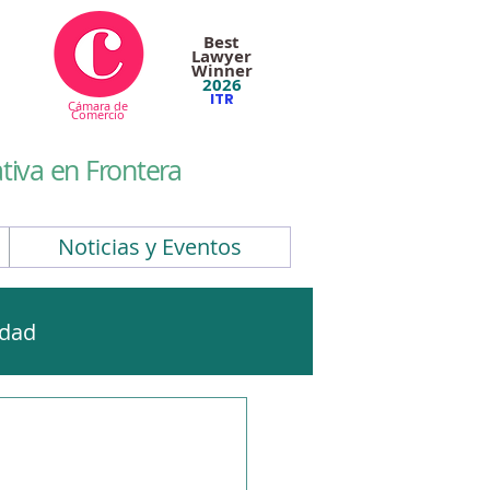
Best
Lawyer
Winner
2026
ITR
Cámara de
Comercio
iva en Frontera
Noticias y Eventos
idad
CBAM
EUDR