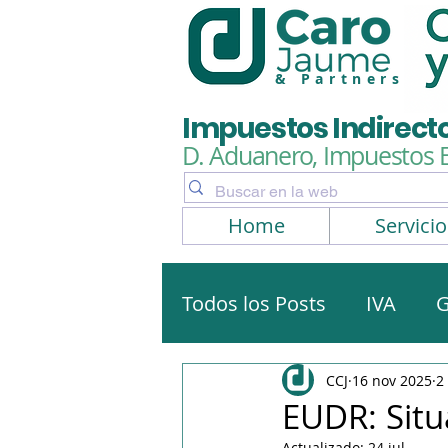
& Partners
Impuestos Indirect
D. Aduanero, Impuestos 
Home
Servicio
Todos los Posts
IVA
G
Artículos, noticias
No
CCJ
16 nov 2025
2
EUDR: Situ
Actualizado:
24 jul