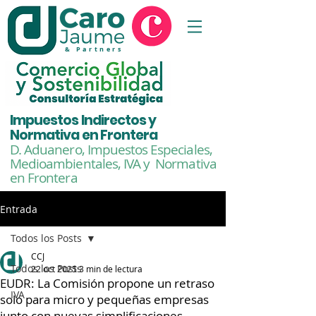
& Partners
Impuestos Indirectos y
Normativa en Frontera
D. Aduanero, Impuestos Especiales,
Medioambientales,
IVA y Normativa
en Frontera
Entrada
Todos los Posts
CCJ
Todos los Posts
22 oct 2025
3 min de lectura
EUDR: La Comisión propone un retraso
IVA
solo para micro y pequeñas empresas
junto con nuevas simplificaciones