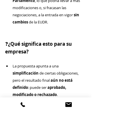
Parlamento
, lo que podría llevar a más 
modificaciones o, si fracasan las 
negociaciones, a la entrada en vigor 
sin 
cambios
 de la EUDR.
❓
¿Qué significa esto para su 
empresa?
La propuesta apunta a una 
simplificación
 de ciertas obligaciones, 
pero el resultado final 
aún no está 
definido
: puede ser 
aprobado, 
modificado o rechazado
.
Para los 
operadores que no son PYMES
, 
las 
obligaciones no cambian
.
Los 
actores en la cadena de suministro 
(downstream)
 seguirán obligados a 