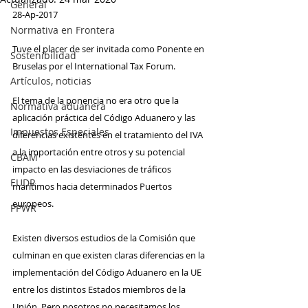
General
28-Ap-2017
Normativa en Frontera
Tuve el placer de ser invitada como Ponente en 
Sostenibilidad
Bruselas por el International Tax Forum. 
Artículos, noticias
El tema de la ponencia no era otro que la 
Normativa aduanera
aplicación práctica del Código Aduanero y las 
Impuestos Especiales
diferencias existentes en el tratamiento del IVA 
a la importación entre otros y su potencial 
CBAM
impacto en las desviaciones de tráficos 
EUDR
marítimos hacia determinados Puertos 
europeos.
PPWR
Existen diversos estudios de la Comisión que 
culminan en que existen claras diferencias en la 
implementación del Código Aduanero en la UE 
entre los distintos Estados miembros de la 
Unión. Pero nosotros no necesitamos los 