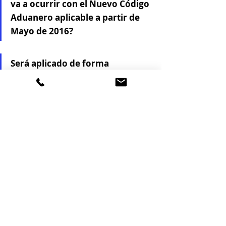
va a ocurrir con el Nuevo Código 
Aduanero aplicable a partir de 
Mayo de 2016?
Será aplicado de forma 
homogénea en toda la UE 
independientemente del 
desarrollo normativo interno si 
es que fuera requerido?
Normativa aduanera
Entradas relacionadas
Ver todo