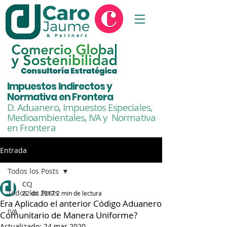
& Partners
Impuestos Indirectos y
Normativa en Frontera
D. Aduanero, Impuestos Especiales,
Medioambientales,
IVA y Normativa
en Frontera
Entrada
Todos los Posts
CCJ
Todos los Posts
22 dic 2017
2 min de lectura
Era Aplicado el anterior Código Aduanero
IVA
Comunitario de Manera Uniforme?
Actualizado:
24 mar 2020