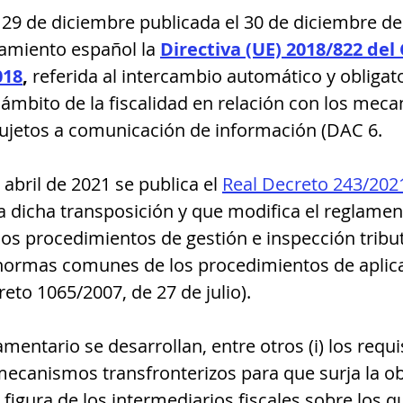
 29 de diciembre publicada el 30 de diciembre de
amiento español la
Directiva (UE) 2018/822 del 
018
, 
referida al intercambio automático y obligato
 ámbito de la fiscalidad en relación con los mec
sujetos a comunicación de información (DAC 6.
 abril de 2021 se publica el 
Real Decreto 243/2021
 dicha transposición y que modifica el reglamen
los procedimientos de gestión e inspección tribut
 normas comunes de los procedimientos de aplica
reto 1065/2007, de 27 de julio).
amentario se desarrollan, entre otros (i) los requi
mecanismos transfronterizos para que surja la ob
a figura de los intermediarios fiscales sobre los q