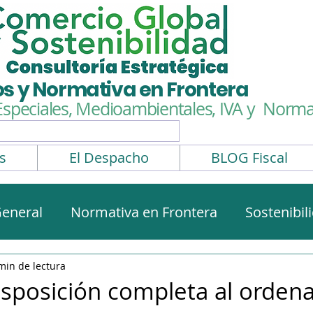
os y Normativa en Frontera
Especiales, Medioambientales,
IVA y Normat
s
El Despacho
BLOG Fiscal
eneral
Normativa en Frontera
Sostenibil
rmativa aduanera
Impuestos Especiales
min de lectura
sposición completa al orden