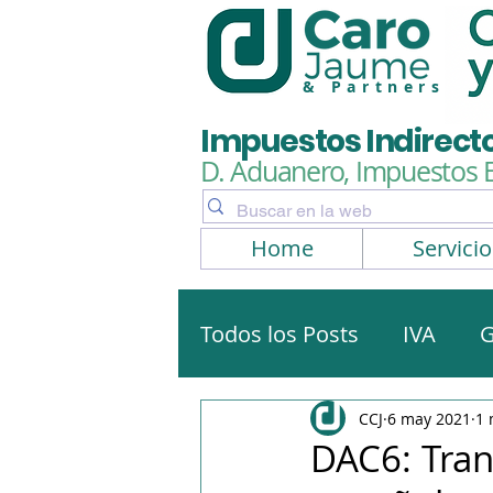
& Partners
Impuestos Indirect
D. Aduanero, Impuestos 
Home
Servicio
Todos los Posts
IVA
G
Artículos, noticias
No
CCJ
6 may 2021
1 
DAC6: Tran