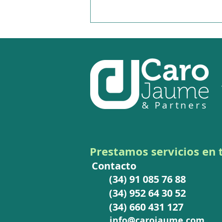
& Partners
Informe Anual EPPO 2025:
principales tendencias y
conclusiones en materia de
Prestamos
servicios en
control aduanero
Contacto
(34) 91 085 76 88
(34) 952 64 30 52
(34) 660 431 127
info@carojaume.com