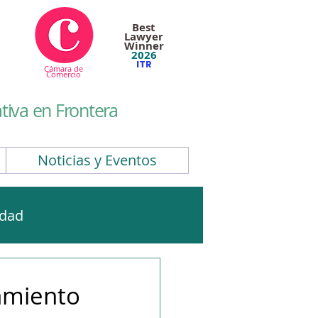
Best
Lawyer
Winner
2026
ITR
Cámara de
Comercio
iva en Frontera
Noticias y Eventos
idad
CBAM
EUDR
amiento