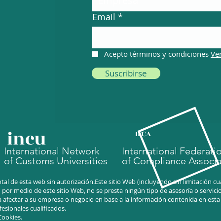
Email
Acepto términos y condiciones
Ve
Suscribirse
incu
IFCA
International Network
International Federati
of Customs Universities
of Compliance Associa
tal de esta web sin autorización.Este sitio Web (incluyendo sin limitación 
or medio de este sitio Web, no se presta ningún tipo de asesoría o servicio 
 afectar a su empresa o negocio en base a la información contenida en est
esionales cualificados.
 Cookies.