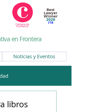
Best
Lawyer
Winner
2026
ITR
Cámara de
Comercio
iva en Frontera
Noticias y Eventos
idad
CBAM
EUDR
a libros