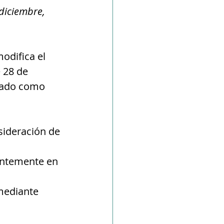
diciembre, 
odifica el 
 28 de 
tado como 
sideración de 
antemente en 
mediante 