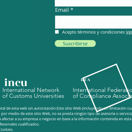
Email
Acepto términos y condiciones
Ve
Suscribirse
incu
IFCA
International Network
International Federati
of Customs Universities
of Compliance Associa
tal de esta web sin autorización.Este sitio Web (incluyendo sin limitación 
or medio de este sitio Web, no se presta ningún tipo de asesoría o servicio 
 afectar a su empresa o negocio en base a la información contenida en est
esionales cualificados.
 Cookies.