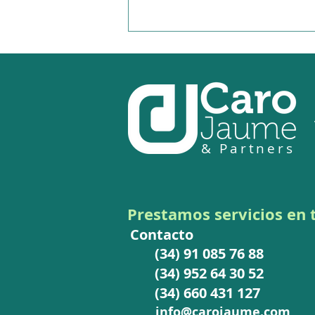
& Partners
La Comisión Europea
publica un informe sobre
las brechas fiscales para
Prestamos
servicios en
impulsar la competitividad y
Contacto
sistemas tributarios más
(34) 91 085 76 88
justos: IVA e IS
(34) 952 64 30 52
(34) 660 431 127
info@carojaume.com