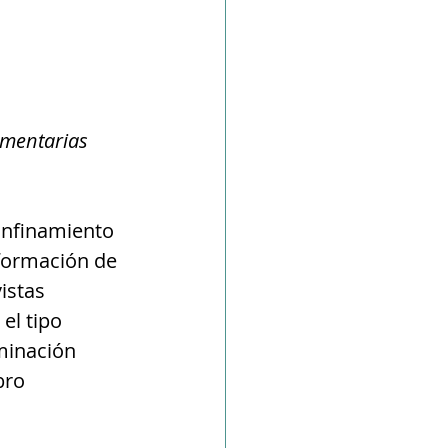
ementarias 
onfinamiento 
formación de 
istas 
el tipo 
minación 
bro 