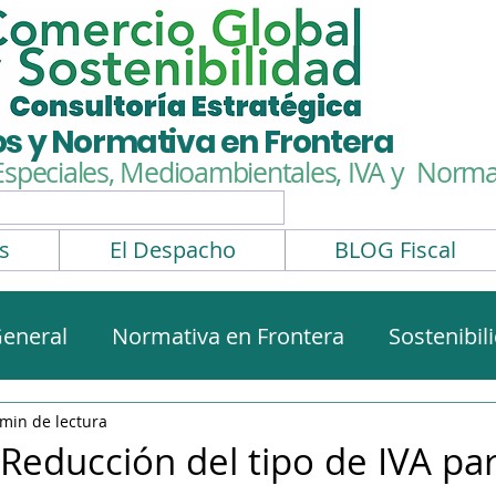
os y Normativa en Frontera
Especiales, Medioambientales,
IVA y Normat
s
El Despacho
BLOG Fiscal
eneral
Normativa en Frontera
Sostenibil
rmativa aduanera
Impuestos Especiales
 min de lectura
Reducción del tipo de IVA par