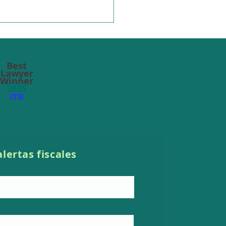
Best
Lawyer
Winner
2025
ITR
 C-726/23 : IVA y ajustes
PT en prestaciones de
icios
alertas fiscales