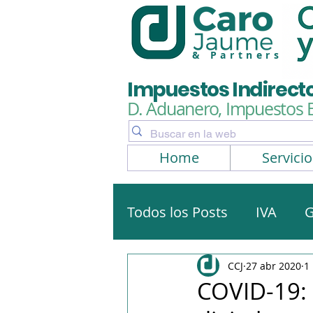
& Partners
Impuestos Indirect
D. Aduanero, Impuestos 
Home
Servicio
Todos los Posts
IVA
G
Artículos, noticias
No
CCJ
27 abr 2020
1
COVID-19: 