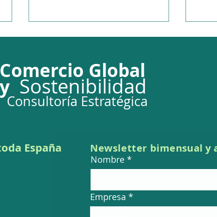
Comercio Global
So
stenibilidad
y
Consultoría Estratégica
TJUE 639/24, Asunto Floo
TJUE
Veneer, exención de IVA en
por 
operaciones
serv
 toda España
Newsletter bi
mensual
y 
intracomunitarias
Nombre
Empresa