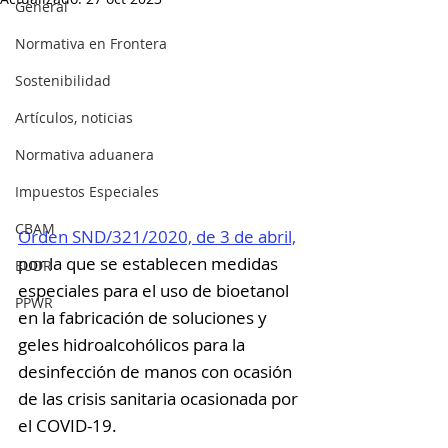
General
Normativa en Frontera
Sostenibilidad
Artículos, noticias
Normativa aduanera
Impuestos Especiales
CBAM
Orden SND/321/2020, de 3 de abril,
por la que se establecen medidas 
EUDR
especiales para el uso de bioetanol 
PPWR
en la fabricación de soluciones y 
geles hidroalcohólicos para la 
desinfección de manos con ocasión 
de las crisis sanitaria ocasionada por 
el COVID-19.