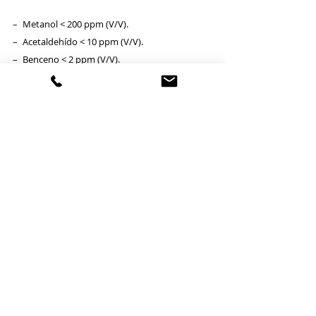
– Metanol < 200 ppm (V/V).
– Acetaldehído < 10 ppm (V/V).
– Benceno < 2 ppm (V/V).
– Total, de otras impurezas < 300 ppm.
Además, independientemente de lo anterior, la 
mezcla de componentes carcinogénicos total 
presentes en el bioetanol debe ser <0,1 %.
La desnaturalización deberá hacerse 
con los 
desnaturalizantes establecidos en el 
artículo 15 de la Orden EHA/3482/2007, 
de 20 de noviembre, por la que se 
aprueban determinados modelos,
 se 
refunden y actualizan diversas normas de 
gestión en relación con los Impuestos 
Especiales de Fabricación y con el Impuesto 