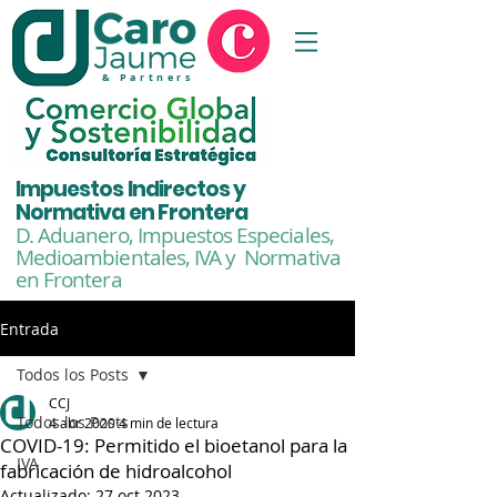
& Partners
Impuestos Indirectos y
Normativa en Frontera
D. Aduanero, Impuestos Especiales,
Medioambientales,
IVA y Normativa
en Frontera
Entrada
Todos los Posts
CCJ
Todos los Posts
4 abr 2020
4 min de lectura
COVID-19: Permitido el bioetanol para la
IVA
fabricación de hidroalcohol
Actualizado:
27 oct 2023