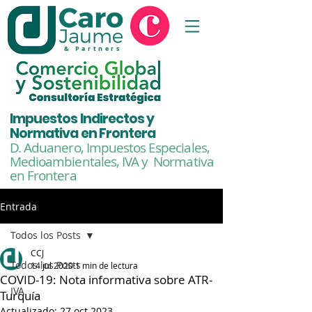
& Partners
Impuestos Indirectos y
Normativa en Frontera
D. Aduanero, Impuestos Especiales,
Medioambientales,
IVA y Normativa
en Frontera
Entrada
Todos los Posts
CCJ
Todos los Posts
14 jul 2020
1 min de lectura
COVID-19: Nota informativa sobre ATR-
IVA
Turquía
Actualizado:
27 oct 2023