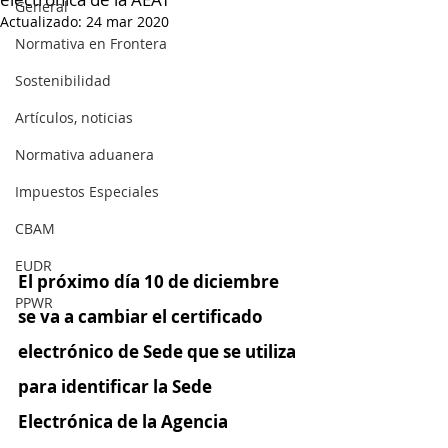
General
Actualizado:
24 mar 2020
Normativa en Frontera
Sostenibilidad
Artículos, noticias
Normativa aduanera
Impuestos Especiales
CBAM
EUDR
El próximo día 10 de diciembre 
PPWR
se va a cambiar el certificado 
electrónico de Sede que se utiliza 
para identificar la Sede 
Electrónica de la Agencia 