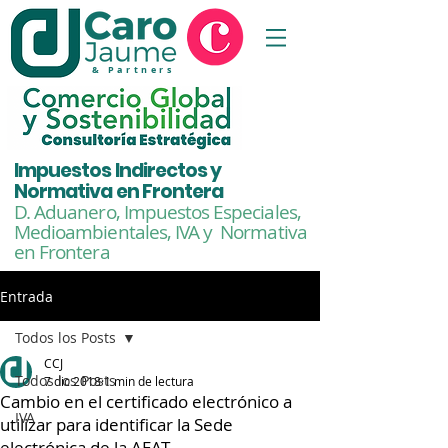
& Partners
Impuestos Indirectos y
Normativa en Frontera
D. Aduanero, Impuestos Especiales,
Medioambientales,
IVA y Normativa
en Frontera
Entrada
Todos los Posts
CCJ
Todos los Posts
7 dic 2018
1 min de lectura
Cambio en el certificado electrónico a
IVA
utilizar para identificar la Sede
electrónica de la AEAT