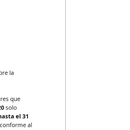
bre la 
res que 
20
 solo 
hasta el 31 
 conforme al 