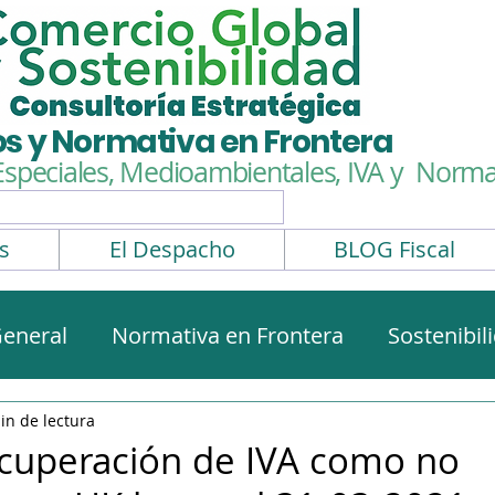
os y Normativa en Frontera
Especiales, Medioambientales,
IVA y Normat
s
El Despacho
BLOG Fiscal
eneral
Normativa en Frontera
Sostenibil
rmativa aduanera
Impuestos Especiales
in de lectura
ecuperación de IVA como no