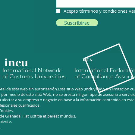
Acepto términos y condiciones
Ve
Suscribirse
incu
IFCA
International Network
International Federati
of Customs Universities
of Compliance Associa
tal de esta web sin autorización.Este sitio Web (incluyendo sin limitación 
or medio de este sitio Web, no se presta ningún tipo de asesoría o servicio 
 afectar a su empresa o negocio en base a la información contenida en est
esionales cualificados.
 Cookies.
 de Granada.
Fiat iustitia et pereat mundus.
biente.
.