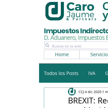
& Partners
Impuestos Indirect
D. Aduanero, Impuestos 
Home
Servicio
Todos los Posts
IVA
G
Artículos, noticias
No
CCJ
4 dic 2020
1 m
BREXIT: R