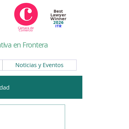
Best
Lawyer
Winner
2026
ITR
Cámara de
Comercio
iva en Frontera
Noticias y Eventos
idad
CBAM
EUDR