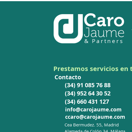
& Partners
REGLAMENTO DE
EJECUCIÓN 2026/1930 de 4
de agosto de 2026 sobre
Prestamos
servicios en
medidas de salvaguardia
Contacto
bilaterales. Reglamento del
(34) 91 085 76 88
Acero
(34) 952 64 30 52
(34) 660 431 127
info@carojaume.com
ccaro@carojaume.com
C
ea Bermudez. 55, Madrid
Alameda de Colón 34, Málaga