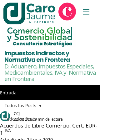
& Partners
Impuestos Indirectos y
Normativa en Frontera
D. Aduanero, Impuestos Especiales,
Medioambientales,
IVA y Normativa
en Frontera
Entrada
Todos los Posts
CCJ
Todos los Posts
22 dic 2017
3 min de lectura
Acuerdos de Libre Comercio: Cert. EUR-
IVA
1
Actualizado:
24 mar 2020