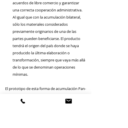
acuerdos de libre comercio y garantizar 
una correcta cooperación administrativa. 
Al igual que con la acumulación bilateral, 
sólo los materiales considerados 
previamente originarios de una de las 
partes pueden beneficiarse. El producto 
tendrá el origen del país donde se haya 
producido la última elaboración o 
transformación, siempre que vaya más allá 
de lo que se denominan operaciones 
mínimas. 
El prototipo de esta forma de acumulación Pan-
euromediterránea que incluye 
principalmente a la UE, Turquía (con la que la 
UE tiene firmada una Unión aduanera), 
Islandia, Noruega, Suiza, Liechtenstein, los 
países mediterráneos (Argelia, Cisjordania y 